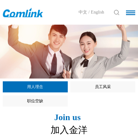
中文
/
English
用人理念
员工风采
职位空缺
Join us
加入金洋